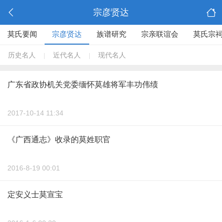
宗彦贤达
莫氏要闻
宗彦贤达
族谱研究
宗亲联谊会
莫氏宗
历史名人
近代名人
现代名人
|
|
广东省政协机关党委缅怀莫雄将军丰功伟绩
2017-10-14 11:34
《广西通志》收录的莫姓职官
2016-8-19 00:01
定安义士莫宣宝