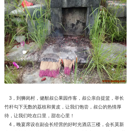
3，到狮岗村，健猷叔公果园作客，叔公亲自提篮，举长
竹杆勾下无数的荔枝和黄皮，让我们饱尝，叔公的热情厚
待，让我们吃在口里，甜在心里！
4，晚宴席设在副会长经营的好时光酒店三楼，会长莫新