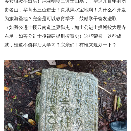
美女梳妆不出头）拜竭明朝三进士山墓，了望这几百年的历
史名山，孕育出三位进士！真系风水宝地啊！为什么不开发
为旅游圣地？完全是可以教育学子，鼓励学子奋发进取！
（如爵公进士授云南道监察御史，如士公进士授巡按大理寺
右丞，如善公进士授福建提刑按察史）这些荣誉，这些成
就，难道不值得后人学习？宗亲们！有谁来规划一下？！