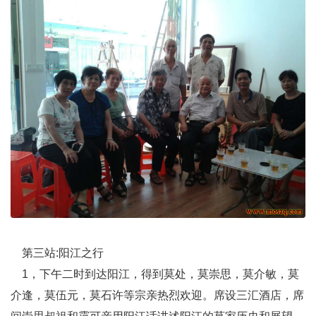
第三站:阳江之行
1，下午二时到达阳江，得到莫处，莫崇思，莫介敏，莫
介逢，莫伍元，莫石许等宗亲热烈欢迎。席设三汇酒店，席