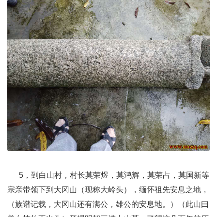
5，到白山村，村长莫荣煜，莫鸿辉，莫荣占，莫国新等
宗亲带领下到大冈山（现称大岭头），缅怀祖先安息之地，
（族谱记载，大冈山还有满公
，雄公的安息地。）（此山曰