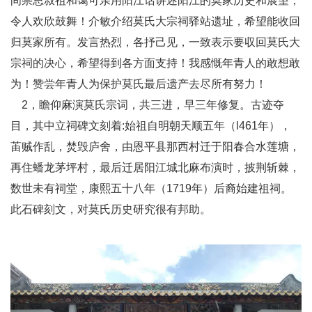
间崇思叔祖和霭可亲用阳江话讲述阳江的莫家历史和展望，
令人欢欣鼓舞！介敏介绍莫氏大宗祠驿站遗址，希望能收回
归莫家所有。发言热烈，各抒己见，一致表示要収回莫氏大
宗祠的决心，希望得到各方面支持！我感慨年青人的敢想敢
为！赞尝年青人为保护莫氏最后遗产去尽所有努力！
2，瞻仰麻演莫氏宗词，共三进，早三年修复。古迹夺
目，其中立祠碑文刻着:始祖自明朝天顺五年（l461年），
苖贼作乱，焚毁庐舍，由恩平县那西村迁于阳春合水莲塘，
再住蟠龙茅坪村，最后迁居阳江城北麻布演时，披荆斩棘，
数世未有祠堂，康熙五十八年（1719年）后裔始建祖祠。
此石碑刻文，对莫氏历史研究很有邦助。