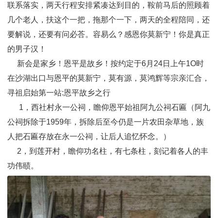
联系落实，两天行程安排紧凑达到目的，鞍前马后的照顾着
几个老人，扶这个一把，拖那个一下，两天的全程陪同，还
要解说，还要有问必荅。容易么？感恩你莫新宁！你是真正
的男子汉！
新会是家乡！恩平是故乡！按约定于
6月24日
上午1O时
在沙湖出口与恩平的莫新宁，莫有源，莫鸿辉等宗亲汇合，
寻祖启始第一站:恩平故乡之行
1，西社村永一公祠，瞻仰恩平始祖阿九公祠石匾（阿九
公祠拆除于1959年，拆除后至今仍是一片农田杂草地，族
人把石匾存放在永一公祠，让后人追忆怀念。）
2，到莲开村，瞻仰功名柱，有七条柱，刻记着各人的丰
功伟赜。