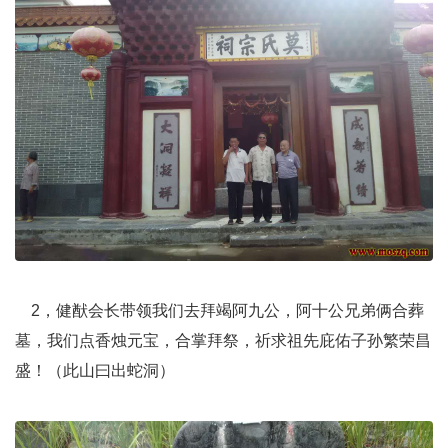
2，健猷会长带领我们去拜竭阿九公，阿十公兄弟俩合葬
墓，我们点香烛元宝，合掌拜祭，祈求祖先庇佑子孙繁荣昌
盛！（此山曰出蛇洞）