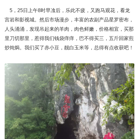
5，25日上午8时早飡后，乐此不疲，又跑马观花，看龙
宫岩和影视城。然后市场漫步，丰富的农副产品星罗密布，
人头涌涌，发现吊起来的羊肉，肉色鲜嫩，价格相宜，买那
里刀切那里，惹得我们钱袋痒痒，巴不得买三，五斤回家煎
炒炖焗。我们买了赤小豆，靓白玉米等，总得有点收获吧！