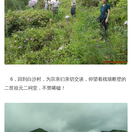
6，回到白沙村，为宗亲们亲切交谈，仰望着残墙断壁的
二世祖元二祠堂，不禁唏嘘！