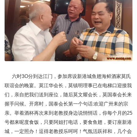
六时3O分到达江门，参加席设新港城鱼翅海鲜酒家莫氏
联谊会的晚宴。莫江华会长，莫镇明理事已在电梯口迎接我
们，亲自把我们送到座位，随后莫文耀会长，莫国泰会长来
握手问候。开席时，国泰会长第一个句话:欢迎广卅耒的宗
亲。举着酒杯再次耒到老教授身边说悄悄话，你每个月的25
号都来呢度食饭，只要阿姐打电话，要食鱼翅，要订座新港
城，一定照办！逗得老教授乐呵呵！气氛活跃祥和，几个会