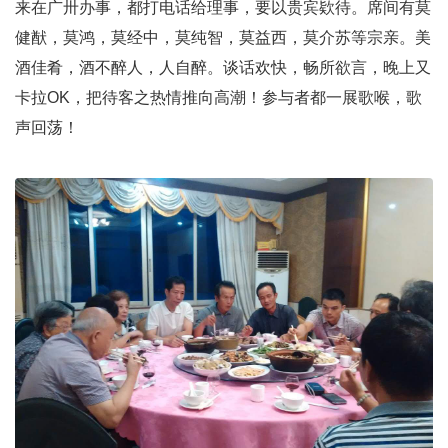
来在广卅办事，都打电话给理事，要以贵宾欵待。席间有莫
健猷，莫鸿，莫经中，莫纯智，莫益西，莫介苏等宗亲。美
酒佳肴，酒不醉人，人自醉。谈话欢快，畅所欲言，晚上又
卡拉OK，把待客之热情推向高潮！参与者都一展歌喉，歌
声回荡！