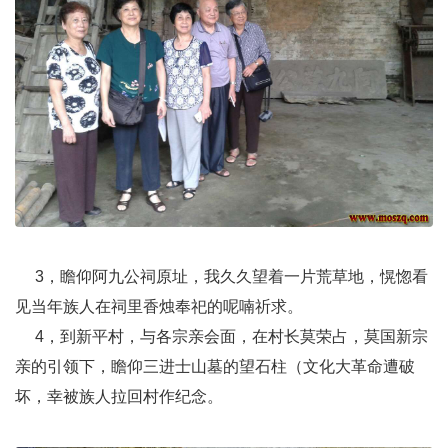
3，瞻仰阿九公祠原址，我久久望着一片荒草地，愰惚看
见当年族人在祠里香烛奉祀的呢喃祈求。
4
，到新平村，与各宗亲会面，在村长莫荣占，莫国新宗
亲的引领下，瞻仰三进士山墓的望石柱（文化大革命遭破
坏，幸被族人拉回村作纪念。