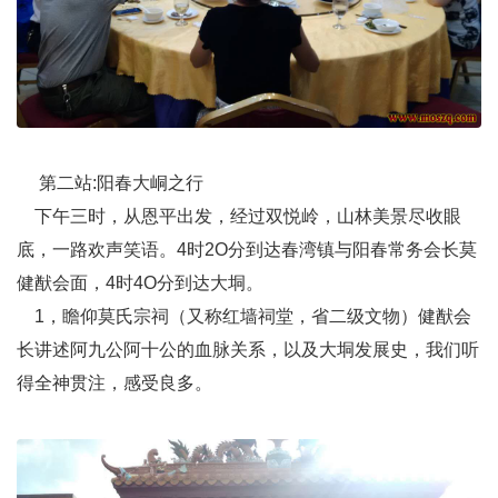
第二站:阳春大峒之行
下午三时，从恩平出发，经过双悦岭，山林美景尽收眼
底，一路欢声笑语。4时2O分到达春湾镇与阳春常务会长莫
健猷会面，4时4O分到达大垌。
1，瞻仰莫氏
宗祠（又称红墙祠堂，省二级文物）健猷会
长讲述阿九公阿十公的血脉关系，以及大垌发展史，我们听
得全神贯注，感受良多。