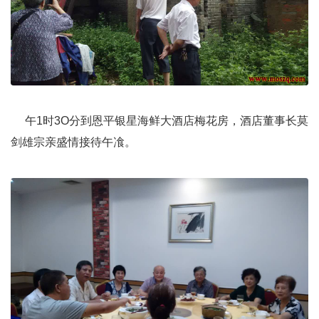
午1时3O分到恩平银星海鲜大酒店梅花房，酒店董事长莫
剑雄宗亲盛情接待午飡。