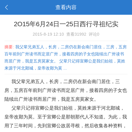
查看内容
2O15年6月24日一25日西行寻祖纪实
2015-8-19 12:10
查看31992
评论0
摘要:
我父辈兄弟五人，长房，二房仍在新会南门居住，三房，五房
百年前到广卅读书而定居广卅，接着四房的子女也陆续出广卅读书
而居广卅，我是五房莫家女。 父辈只记得宣卿公是我们始祖，莫姓
来源于河北鄚城，皇帝改鄚为莫 ...
我父辈兄弟五人，长房，二房仍在新会南门居住，三
房，五房百年前到广卅读书而定居广卅，接着四房的子女也
陆续出广卅读书而居广卅，我是五房莫家女。
父辈只记得宣卿公是我们始祖，莫姓来源于河北鄚城，
皇帝改鄚为莫。至于宣卿公是那朝那代人不知道。为此，我
用了三年时间，先到宣卿公故居寻根，然后收集各种资料，