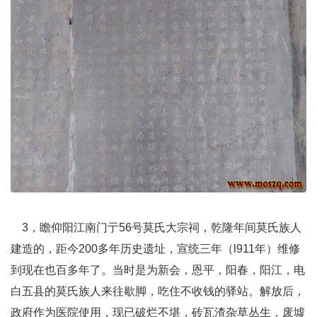
3，瞻仰阳江南门亍56号莫氏大宗祠，乾隆年间莫氏族人
建造的，距今200多年历史遗址，宣统三年（l911年）维修
到现在也百多年了。当时是为新会，恩平，阳春，阳江，电
白五县的莫氏族人来往歇脚，吃住不收钱的驿站。解放后，
政府作为医院使用，现已破烂不堪，砖瓦渣杂草丛生，废墟