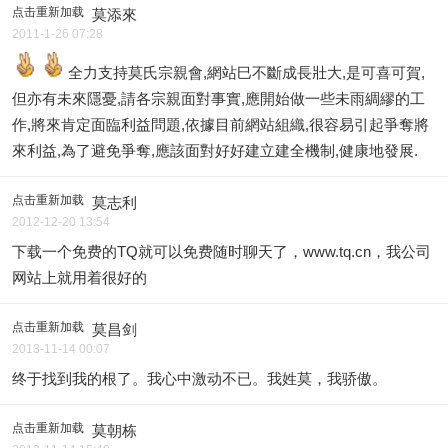
点击重新加载
莫添來
2011-1-26 07:28
全力支持莫氏宗親會,網站巳不斷成長壯大,是可喜可賀,
但亦有未來隱憂,請各宗親面對事實,應開始做一些未雨綢繆的工
作,將來肯定面臨利益問題,依據目前網站組織,很容易引起爭奪將
來利益,為了避免爭奪,應該面對好好建立建全機制,健康地發展.
点击重新加载
莫志利
2012-12-20 13:54
下载一个免费的TQ就可以免费随时聊天了，www.tq.cn，我公司
网站上就用着很好的
点击重新加载
莫昌剑
2013-11-14 00:07
终于找到我的根了。我心中激动不已。我姓莫，我骄傲。
点击重新加载
莫朝栋