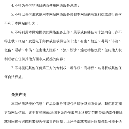
4.
不得为任何非法目的而使用网络服务系统；
5.
不得以任何形式使用本网站网络服务侵犯本网站的商业利益或进行任何
不利于本网站的行为；
6.
不得利用本网站提供的网络服务上传丶展示或传播任何非法内容，亦不
得上载丶张贴丶发送电子邮件或使获得任何非法丶有害丶胁迫丶辱骂丶诽谤丶
低俗丶淫秽丶中伤丶侵害他人隐私丶下流丶毁谤丶煽动种族仇视丶侵犯他人权
利或者在任何其他方面令人反感的内容；
7.
不得侵犯其他任何第三方的专利权丶着作权丶商标权丶名誉权或其他任
何合法权益。
免责声明
本网站所涵盖的信息丶产品及服务可能包含错误或排版失误。我们将定期
更新网站信息。
鉴于某些国家/法域不允许作出与上述规定范围类似的责任排除
或对间接损害或附带损害作出责任限制，上述全部或者部分限制条款可能不适