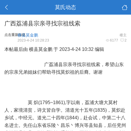
莫氏动态
广西荔浦县宗亲寻找宗祖线索
点击重新加载
横县莫金鹏
楼主
2023-4-24 10:28:23
6177
2
本帖最后由 横县莫金鹏 于 2023-4-24 10:32 编辑
广荔浦县宗亲寻找宗祖线索，希望山东
的宗亲兄弟姐妹们帮助寻找莫炽祖的后裔。谢谢
莫 炽(1795~1861),字以南，荔浦大塘大莫村
人，家境清贫，诗文皆自学。清道光十五年(1835)，莫炽赴
乡试，中经元。道光二十四年(1844)，赴会试，中第二十八
名进士。先任山东省乐陵丶昌乐丶博兴等县知县，后任兖州