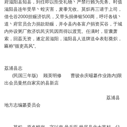
府滋阳县知县，到任即以拒受礼物丶严禁行贿为先务。时值
滋阳县连年受旱丶蝗灾害，麦黍无收。莫炽再三请于上司，
借仓谷2000担赈济饥民，又带头捐俸银500两，呼吁各镇丶
道丶府官员合力捐款助赈，并令县内各富户捐资买谷，于城
内外设粥厂救济饥民灾民因而得以渡荒。任满时，宦囊萧
索，回荔无资，遂定居滋阳，滋阳县人送牌送伞表彰奠炽，
匾称“循吏高风”。
荔浦县志
(民国三年版) 顾英明修 曹骏余庆晹纂作业路内)限
出会员曼然自家宾的县新店
荔浦县
地方志编纂委员会