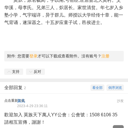
莫炽，原名毓岗，字以南,号岳臣,世居县北大莫村。父
华溪，母李氏。兄弟三人，炽居长。家世清贫。年七岁入乡
塾小学，气宇端详，异于群儿。师授以大学经传十章，能一
气背诵，遂深器之。十五岁应童子试，邑侯进士。
附件:
您需要
登录
才可以下载或查看附件。没有账号？
注册
支持
反对
全部回复
看全部
倒序浏览
2
点击重新加载
莫凡
沙发
2023-4-29 23:36:11
歡迎加入 莫族天下萬人YY公會：公會號：1508 6106 35
請相互宣傳，謝謝！