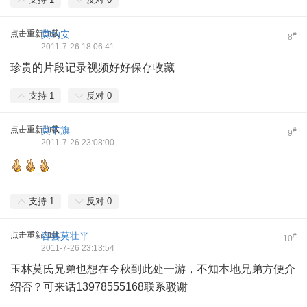
点击重新加载
莫均安
#
8
2011-7-26 18:06:41
珍贵的片段记录视频好好保存收藏
支持
1
反对
0
点击重新加载
莫丰旗
#
9
2011-7-26 23:08:00
支持
1
反对
0
点击重新加载
容县莫壮平
#
10
2011-7-26 23:13:54
玉林莫氏兄弟也想在今秋到此处一游，不知本地兄弟方便介
绍否？可来话13978555168联系驳谢