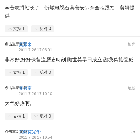
辛苦志揖站长了！忻城电视台莫善安宗亲全程跟拍，剪辑提
供
支持
1
反对
0
点击重新加载
莫添來
板凳
2011-7-26 17:06:01
非常好,好好保留這歷史時刻,願世莫早日成立,顯我莫族聲威
支持
1
反对
0
点击重新加载
莫兴富
地板
2011-7-26 17:10:10
大气好热啊。
支持
1
反对
0
点击重新加载
东莞莫光华
#
5
2011-7-26 17:19:54