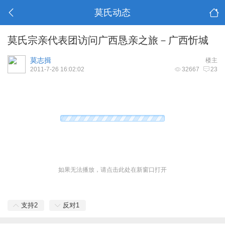
莫氏动态
莫氏宗亲代表团访问广西恳亲之旅－广西忻城
莫志揖
楼主
2011-7-26 16:02:02
32667
23
如果无法播放，请点击此处在新窗口打开
支持
2
反对
1