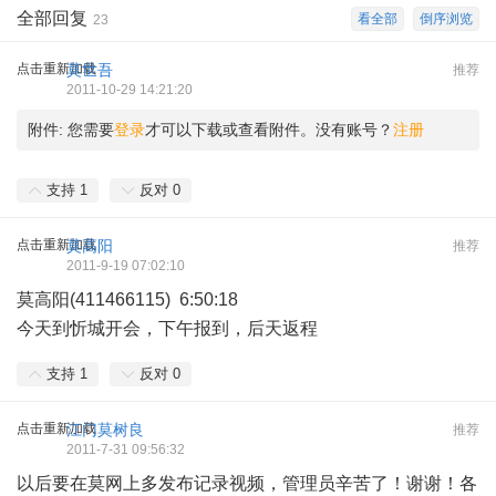
全部回复
看全部
倒序浏览
23
点击重新加载
莫世吾
推荐
2011-10-29 14:21:20
附件:
您需要
登录
才可以下载或查看附件。没有账号？
注册
支持
1
反对
0
点击重新加载
莫高阳
推荐
2011-9-19 07:02:10
莫高阳(411466115) 6:50:18
今天到忻城开会，下午报到，后天返程
支持
1
反对
0
点击重新加载
江门莫树良
推荐
2011-7-31 09:56:32
以后要在莫网上多发布记录视频，管理员辛苦了！谢谢！各