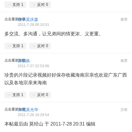
支持
1
反对
0
点击重新加载
桂平莫庆森
推荐
2011-7-28 00:10:51
多交流、多沟通，让兄弟间的情更浓、义更重。
支持
1
反对
0
点击重新加载
莫朝栋
推荐
2011-7-27 22:53:06
珍贵的片段记录视频好好保存收藏海南宗亲也欢迎广东广西
以及各地宗亲来海南
支持
1
反对
0
点击重新加载
东莞莫光华
沙发
2011-7-26 16:29:54
本帖最后由 莫经山 于 2011-7-28 20:31 编辑