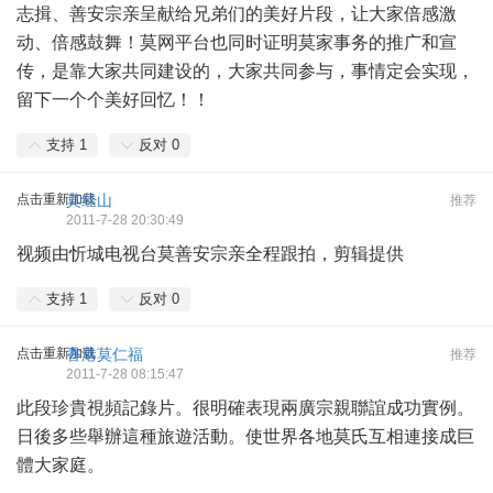
志揖、善安宗亲呈献给兄弟们的美好片段，让大家倍感激
动、倍感鼓舞！莫网平台也同时证明莫家事务的推广和宣
传，是靠大家共同建设的，大家共同参与，事情定会实现，
留下一个个美好回忆！！
支持
1
反对
0
点击重新加载
莫经山
推荐
2011-7-28 20:30:49
视频由忻城电视台莫善安宗亲全程跟拍，剪辑提供
支持
1
反对
0
点击重新加载
香港莫仁福
推荐
2011-7-28 08:15:47
此段珍貴視頻記錄片。很明確表現兩廣宗親聯誼成功實例。
日後多些舉辦這種旅遊活動。使世界各地莫氏互相連接成巨
體大家庭。