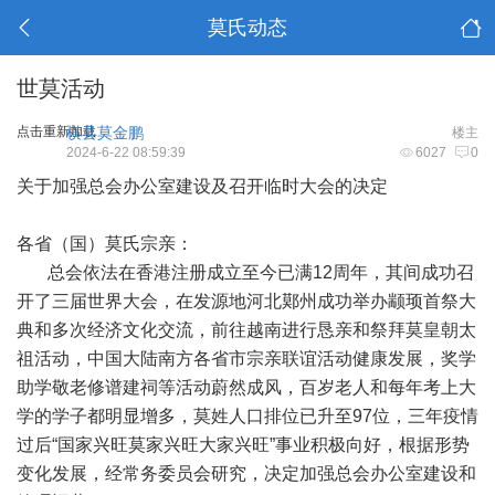
莫氏动态
世莫活动
点击重新加载
横县莫金鹏
楼主
2024-6-22 08:59:39
6027
0
关于加强总会办公室建设及召开临时大会的决定
各省（国）莫氏宗亲：
总会依法在香港注册成立至今已满12周年，其间成功召
开了三届世界大会，在发源地河北鄚州成功举办颛顼首祭大
典和多次经济文化交流，前往越南进行恳亲和祭拜莫皇朝太
祖活动，中国大陆南方各省市宗亲联谊活动健康发展，奖学
助学敬老修谱建祠等活动蔚然成风，百岁老人和每年考上大
学的学子都明显增多，莫姓人口排位已升至97位，三年疫情
过后“国家兴旺莫家兴旺大家兴旺”事业积极向好，根据形势
变化发展，经常务委员会研究，决定加强总会办公室建设和