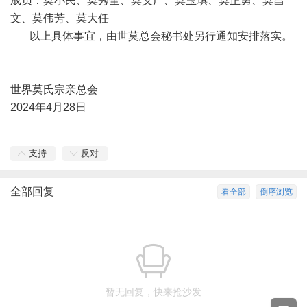
成员：莫小民、莫秀全、莫义广、莫玉琪、莫正勇、莫昌
文、莫伟芳、莫大任
以上具体事宜，由世莫总会秘书处另行通知安排落实。
世界莫氏宗亲总会
2024年4月28日
支持
反对
全部回复
看全部
倒序浏览
暂无回复，快来抢沙发