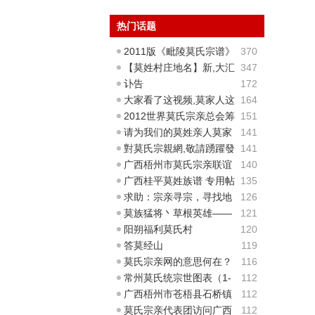
热门话题
2011版《毗陵莫氏宗谱》
370
电子版提供下载-下
【莫姓村庄地名】新,大汇
347
编(部分,待补充...
讣告
172
大家看了这视频,莫家人这
164
样的痛苦无助,尽力
2012世界莫氏宗亲总会筹
151
备会议图片精选
请为我们的莫姓亲人莫家
141
浩祈福，谢谢各位
對莫氏宗親網,敬請踴躍發
141
表改善意見
广西梧州市莫氏宗亲联谊
140
会 筹备委员会正式
广西桂平莫姓族谱 专用帖
135
求助：宗亲寻宗，寻找地
126
名
莫族猛将丶草根英雄――
121
莫伟祥
阳朔福利莫氏村
120
答莫经山
119
莫氏宗亲网的意思何在？
116
常州莫氏统宗世图表（1-
112
10世）
广西梧州市苍梧县石桥镇
112
塘蓬村莫氏祖祠建成
莫氏宗亲代表团访问广西
112