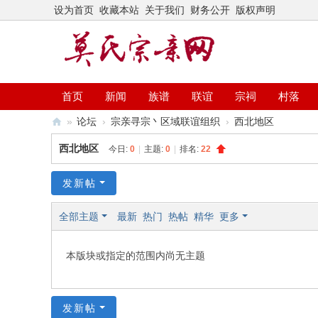
设为首页
收藏本站
关于我们
财务公开
版权声明
首页
新闻
族谱
联谊
宗祠
村落
»
论坛
›
宗亲寻宗丶区域联谊组织
›
西北地区
莫
西北地区
今日:
0
|
主题:
0
|
排名:
22
氏
宗
发新帖
亲
全部主题
最新
热门
热帖
精华
更多
网
本版块或指定的范围内尚无主题
发新帖