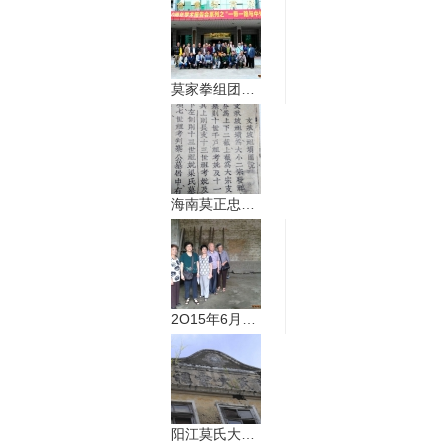
莫家拳组团参加暨南大学武术交流活动
海南莫正忠发表重要文章《琼雷莫氏乃是宗亲
2O15年6月24日一25日西行寻祖纪实
阳江莫氏大宗祠佚事（曾经的五大县驿站）