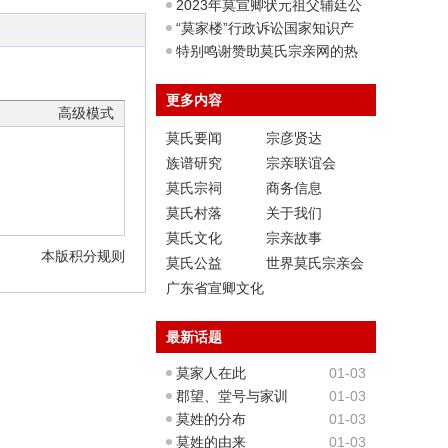
2023年莫宣卿状元祖父辅廷公
墓秋祭活动
“莫家楼”行政诉讼国家知识产
权局胜诉
特别鸣谢赞助莫氏宗亲网的热
心善心宗亲
更多内容
高级模式
莫氏要闻
宗彦贤达
族谱研究
宗亲联谊会
莫氏宗祠
商务信息
莫氏村落
关于我们
莫氏文化
宗亲故事
本版积分规则
莫氏公益
世界莫氏宗亲会
总会
广东省宣卿文化
基金会
最新话题
莫家人在此
01-03
郡望、堂号与家训
01-03
莫姓的分布
01-03
莫姓的由来
01-03