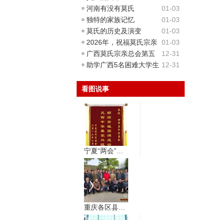
河南有没有莫氏
01-03
独特的家族记忆
01-03
莫氏的历史及演变
01-03
2026年，祝福莫氏宗亲
01-03
广西莫氏宗亲总会第五
12-31
届会长
助学广西5名困难大学生
12-31
看图说事
宁夏“两会”祝贺世界莫氏宗亲祭祖大典圆满
重庆各区县清明会如火如荼展开