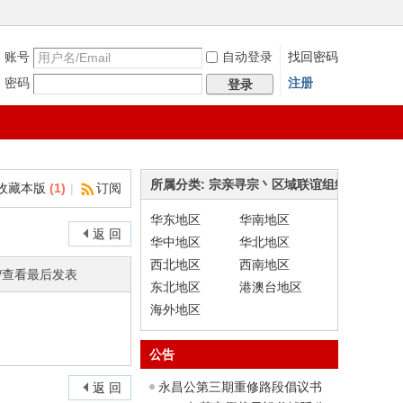
账号
自动登录
找回密码
密码
注册
登录
所属分类: 宗亲寻宗丶区域联谊组织
收藏本版
(
1
)
|
订阅
华东地区
华南地区
返 回
华中地区
华北地区
西北地区
西南地区
/查看
最后发表
东北地区
港澳台地区
海外地区
公告
永昌公第三期重修路段倡议书
返 回