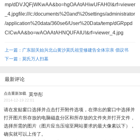
mp/dDVJQFjWKwAA&bo=hgOAAtAHiwUFAH0!&rf=viewer
_4.jpgfile:///c:/documents%20and%20settings/administrator
/application%20data/360se6/User%20Data/temp/dGRppd
ClCwAA&bo=wAOAAtAHNQUFAIU!&rf=viewer_4.jpg
上一篇：广东韶关始兴北山黄沙莫氏祖堂修建告全体宗亲 倡议书
下一篇：莫氏万人扫墓
最新评论
点击重新加载
莫华彤
2014-12-19 22:01
请在发贴窗口选择并点击打开附件选项，在弹出的窗口中选择并
打开图片所存放的电脑磁盘分区和所存放的文件夹并打开文件，
选择所需的图片（图片应当压缩至网站要求的最大像素以下），
确实就可以上传了。