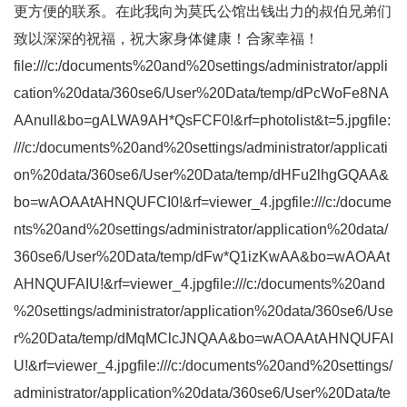
更方便的联系。在此我向为莫氏公馆出钱出力的叔伯兄弟们
致以深深的祝福，祝大家身体健康！合家幸福！
file:///c:/documents%20and%20settings/administrator/appli
cation%20data/360se6/User%20Data/temp/dPcWoFe8NA
AAnull&bo=gALWA9AH*QsFCF0!&rf=photolist&t=5.jpgfile:
///c:/documents%20and%20settings/administrator/applicati
on%20data/360se6/User%20Data/temp/dHFu2lhgGQAA&
bo=wAOAAtAHNQUFCI0!&rf=viewer_4.jpgfile:///c:/docume
nts%20and%20settings/administrator/application%20data/
360se6/User%20Data/temp/dFw*Q1izKwAA&bo=wAOAAt
AHNQUFAIU!&rf=viewer_4.jpgfile:///c:/documents%20and
%20settings/administrator/application%20data/360se6/Use
r%20Data/temp/dMqMClcJNQAA&bo=wAOAAtAHNQUFAI
U!&rf=viewer_4.jpgfile:///c:/documents%20and%20settings/
administrator/application%20data/360se6/User%20Data/te