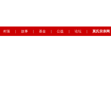
村落
|
故事
|
基金
|
公益
|
论坛
|
莫氏宗亲网