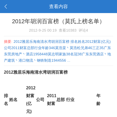
查看内容
2012年胡润百富榜（莫氏上榜名单）
2012-9-25 00:19
查看10383
评论4
摘要:
2012雅居乐海南清水湾胡润百富榜 排名姓名2012财富(亿元)
公司2011财富总部行业年龄346莫浩棠丶莫浩松兄弟46三正35广东
东莞房地产丶酒店1958448莫志明家族38名冠38广东东莞酒店丶地
产建筑丶港口物流丶钢铁制造1944556 ...
2012雅居乐海南清水湾胡润百富榜
2012
排
财富
2011
年
姓名
公司
总部
行业
名
(亿
财富
龄
元)