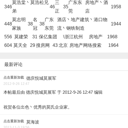
莫浩棠丶莫浩松兄
三
广东东
房地产丶酒
346
46
35
1958
弟
正
莞
店
莫志明
名
广东
酒店丶地产建筑丶港口物
448
38
38
1944
家族
冠
东莞
流丶钢铁制造
556
莫建荣
31
保亿集团
\
浙江杭州
房地产
1968
604
莫天全
29
搜房网
43
北京
房地产网络搜索
1964
最新评论
点击重新加载
德庆悦城莫展军
2012-9-26 12:47
本帖最后由 德庆悦城莫展军 于 2012-9-26 12:47 编辑
祝贺各位出色丶优秀的莫氏企业家。
点击重新加载
莫海波
2012-11-3 19:56