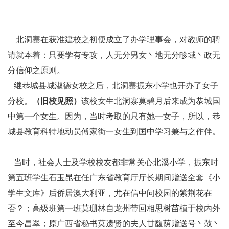
北洞寨在获准建校之初便成立了办学理事会，对教师的聘
请就本着：只要学有专攻，人无分男女丶地无分畛域丶政无
分信仰之原则。
继恭城县城淑德女校之后，北洞寨振东小学也开办了女子
分校。
（旧校见照）
该校女生北洞寨莫碧月后来成为恭城国
中第一个女生。因为，当时考取的只有她一女子，所以，恭
城县教育科特地动员傅家街一女生到国中学习兼与之作伴。
当时，社会人士及学校校友都非常关心北溪小学，振东时
第五班学生石玉昆在任广东省教育厅厅长期间赠送全套《小
学生文库》后侨居澳大利亚，尤在信中问校园的紫荆花在
否？；高级班第一班莫珊林自龙州带回相思树苗植于校内外
至今昌翠；原广西省秘书莫遗贤的夫人甘馥荫赠送号丶鼓丶