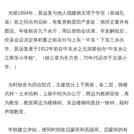
光绪
1894
年，莫远复与他人倡建炳文塔于学宫（恭城孔
庙）前之同乐州后岭，有集资购置田产多处，俱经丈量并有
图说。年收租谷九千余斤，用以资助会试者。辛亥解组后，
经县会议决定将积蓄之租谷分与上东丶中东丶下东三乡办
学。莫远复逐于
1912
年初在中东乡之北洞寨创办“中东乡公
立两等小学校”。（校公章为长方形，
70
年代还存于北溪小
学。）
当时校舍为四合院式，主建筑分上下两座，各二层，骑楼
式样丶土木结构，上座中间为办公厅，两边为教师宿舍，再
为教室，教室两边为楼梯间。东边楼梯间悬挂一铁钟，敲时
声闻数里。
学校建立伊始，便同时招收启蒙班和高级班。启蒙班的有