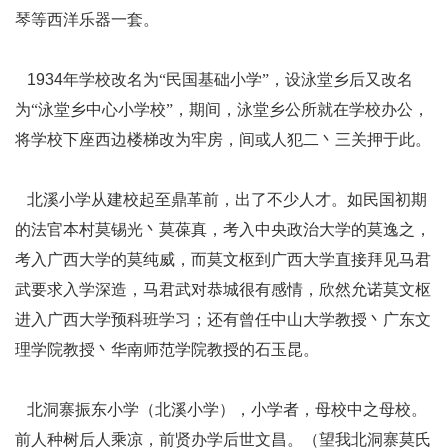
琴等西洋乐器一套。
1934
年学校改名为“民国基础小学”，设泳堂乡后又改名
为“泳堂乡中心小学校”，期间，泳堂乡公所就在学校办公，
将学校下座西边楼梯改为牢房，间或人犯二丶三关押于此。
北溪小学从建校起至鼎革前，出了不少人才。如民国初期
的法官本村莫锡光丶莫葆真，考入中央政治大学的莫逸之，
考入广西大学的莫纯威，而莫文枢到广西大学直接拜见马君
武要求入学深造，马君武对恭城很有感情，欣然允诺莫文枢
进入广西大学预科班学习；还有曾任中山大学教授丶广东文
理学院教授丶华南师范学院教授的石玉昆。
北洞寨振东小学（北溪小学），小学者，母校中之母校。
前人种树后人乘凉，前贤办学后世文昌。（望我北洞寨莫氏