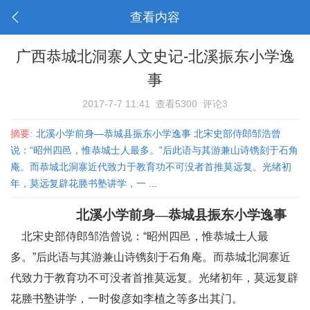
查看内容
广西恭城北洞寨人文史记-北溪振东小学逸
事
2017-7-7 11:41
查看5300
评论3
摘要:
北溪小学前身—恭城县振东小学逸事 北宋史部侍郎邹浩曾
说：“昭州四邑，惟恭城士人最多。”后此语与其游兼山诗镌刻于石角
庵。而恭城北洞寨近代致力于教育功不可没者首推莫远复。光绪初
年，莫远复辟花塍书塾讲学，一 ...
北溪小学前身—恭城县振东小学逸事
北宋史部侍郎邹浩曾说：“昭州四邑，惟恭城士人最
多。”后此语与其游兼山诗镌刻于石角庵。而恭城北洞寨近
代致力于教育功不可没者首推莫远复。光绪初年，莫远复辟
花塍书塾讲学，一时俊彦如李植之等多出其门。