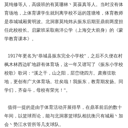
莫纯修等人，高级班的有莫珊林丶莫葆真等人。当时没有体
育场地，上体育课学生就到离学校不远的莲塘堆，体育教师
是恭城城厢黄明波。北洞寨莫纯炜从振东后期至鼎前两度担
任此校校长。启蒙班采取南洋公学（上海交大前身）的《蒙
学教育课本》。
1917
年更名为“恭城县振东完全小学校”，之后不久便在村
枫木林西边旷地辟有体育场，这一年又谱写了《振东小学校
校歌》歌词：“溪之干，山之阳，层峦绕四方。肃雍弦歌
地，更创有广大体育场。壮矣哉！我振东，教育期发扬。同
学们，齐奋斗，母校有荣光！”。
值得一提的是由于体育活动开展得早，在鼎革前后的数十
年间，以篮球而论，能与北洞寨篮球队相抗衡只有城厢丶加
会丶势江水管所等几支球队。