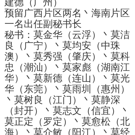
建德（广州）
预留广西片区两名丶海南片区
一名出任副秘书长
秘书：莫金华（云浮）丶莫洁
良（广宁）丶莫均安（中珠
澳）丶莫秀强（肇庆）丶莫科
忠（潮汕）丶莫家彪（湖南江
华）丶莫新德（连山）丶莫光
华（东莞）丶莫雨圳（惠州）
丶莫树良（江门）丶莫静深
（封开）丶莫志文（信宜）丶
莫正定（罗定）丶莫愈松（北
海）丶莫介敏（阳江）丶莫经