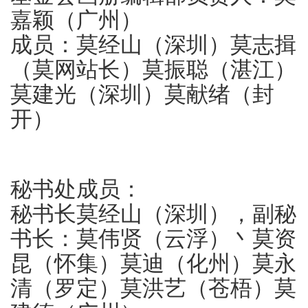
嘉颖（广州）
成员：莫经山（深圳）莫志揖
（莫网站长）莫振聪（湛江）
莫建光（深圳）莫献绪（封
开）
秘书处成员：
秘书长莫经山（深圳），副秘
书长：莫伟贤（云浮）丶莫资
昆（怀集）莫迪（化州）莫永
清（罗定）莫洪艺（苍梧）莫