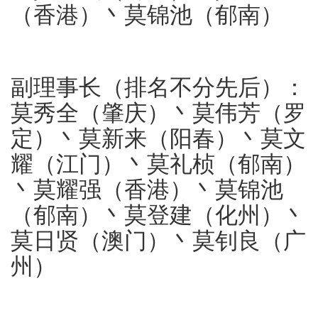
（香港）丶莫锦池（郁南）
副理事长（排名不分先后）：
莫秀全（肇庆）丶莫伟芳（罗
定）丶莫新来（阳春）丶莫文
耀（江门）丶莫礼桢（郁南）
丶莫耀强（香港）丶莫锦池
（郁南）丶莫登建（化州）丶
莫日贤（澳门）丶莫钊良（广
州）