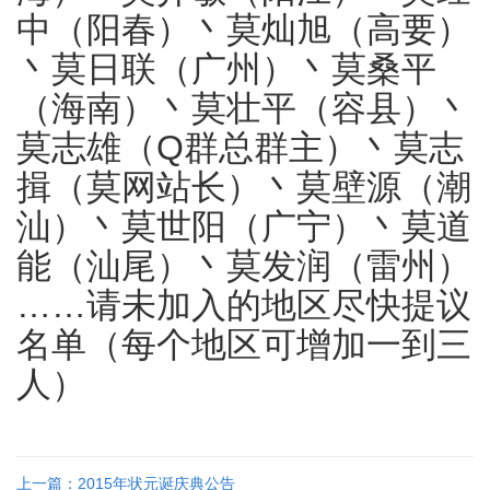
中（阳春）丶莫灿旭（高要）
丶莫日联（广州）丶莫桑平
（海南）丶莫壮平（容县）丶
莫志雄（Q群总群主）丶莫志
揖（莫网站长）丶莫壁源（潮
汕）丶莫世阳（广宁）丶莫道
能（汕尾）丶莫发润（雷州）
……请未加入的地区尽快提议
名单（每个地区可增加一到三
人）
上一篇：2015年状元诞庆典公告