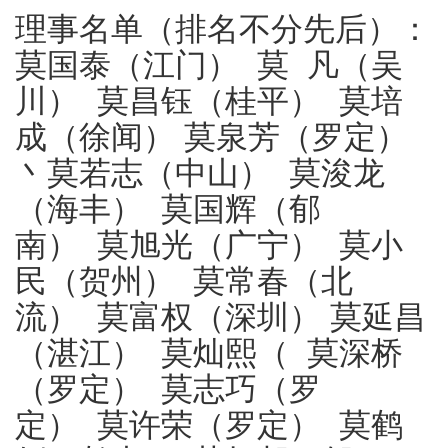
理事名单（排名不分先后）：
莫国泰（江门） 莫 凡（吴
川） 莫昌钰（桂平） 莫培
成（徐闻） 莫泉芳（罗定）
丶莫若志（中山） 莫浚龙
（海丰） 莫国辉（郁
南） 莫旭光（广宁） 莫小
民（贺州） 莫常春（北
流） 莫富权（深圳） 莫延昌
（湛江） 莫灿熙（ 莫深桥
（罗定） 莫志巧（罗
定） 莫许荣（罗定） 莫鹤