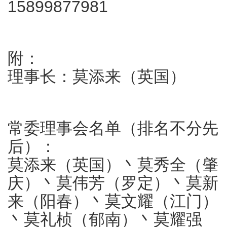
15899877981
附：
理事长：莫添来（英国）
常委理事会名单（排名不分先
后）：
莫添来（英国）丶莫秀全（肇
庆）丶莫伟芳（罗定）丶莫新
来（阳春）丶莫文耀（江门）
丶莫礼桢（郁南）丶莫耀强