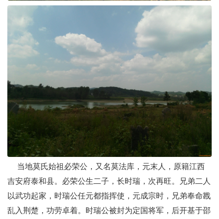
当地莫氏始祖必荣公，又名莫法库，元末人，原籍江西
吉安府泰和县。必荣公生二子，长时瑞，次再旺。兄弟二人
以武功起家，时瑞公任元都指挥使，元成宗时，兄弟奉命戡
乱入荆楚，功劳卓着。时瑞公被封为定国将军，后开基于邵