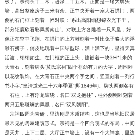
极了。宗祠长十二米，进深二十五米。正面是一堵大牌头
墙，高出整座房子三米有余。正中央开着一扇大石拱门，两
侧的石门框上刻着一幅对联：“系出高阳缅想锦衣光下里，
郡分钜鹿欣看彩凤翥南山”。对联上方各雕着一只凤凰，好
像正在空中飞翔。在拱门的上方雕刻着一对比兔子略大的浮
雕石狮子，俏皮地玩着中国结型球，溜上溜下的，显得天真
活波，栩栩如生。在门框的正上头，镶嵌着一块3米*1米的
大青石，刻着牌头”莫氏宗祠“四个苍劲有力的大字，周围雕
以花纹装饰。在大青石正中央两个字之间，竖直刻着一列行
书小字:"皇清道光二十六年季夏”{即1846年}。牌头两侧各有
一石柱，上有浮龙缠绕，名曰“双龙抱柱”，柱外侧则雕刻着
两只五彩斑斓的凤凰，名曰“双凤朝阳”。
宗祠四周为青砖，里边则是木质结构，这也是当地旧民居
最常见的房屋建筑形式。宗祠是一个四合院式的布局，中间
是天井，上下二层。大厅正中墙上，设有一个大神龛，里边