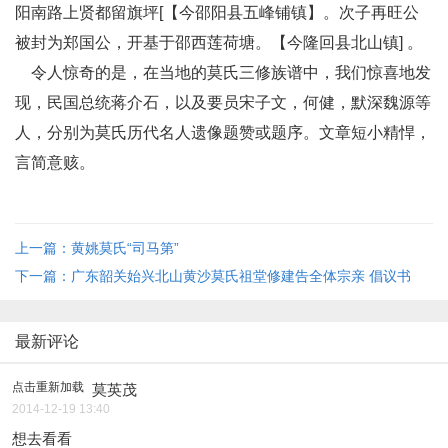
阳南路上贤都留旗坪[【今邵阳县五峰铺镇】。次子再旺公
被封为郑国公，开基于邵西莲荷塘。【今隆回县北山镇] 。
令人惊奇的是，在当地的莫氏三修族谱中，我们惊喜地发
现，民国总统蒋介石，以及要员宋子文，何健，默深魏源等
人，分别为莫氏历代名人遗像题赞或题序。文章短小精悍，
言简意赅。
上一篇：黄姚莫氏“司马第”
下一篇：广东韶关始兴北山黄沙莫氏祖堂修建告全体宗亲 倡议书
最新评论
点击重新加载
莫英茂
2014-12-19 13:40
想去看看