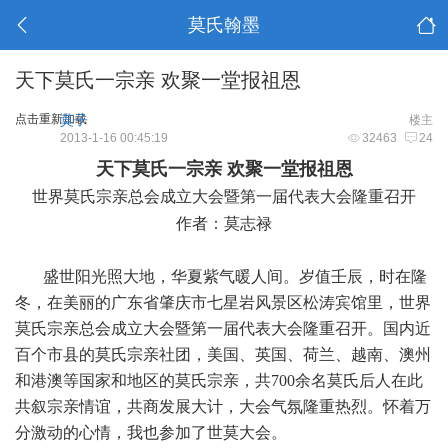
莫氏翰墨
天下莫氏一宗亲 欢聚一堂报祖恩
点击重新加载
莫子
楼主
2013-1-16 00:45:19
32463
24
天下莫氏一宗亲 欢聚一堂报祖恩
世界莫氏宗亲总会成立大会暨第一届代表大会隆重召开
作者：莫志禄
盛世阳光照大地，华夏紫气暖人间。岁值壬辰，时在隆
冬，在美丽的广东省肇庆市七星岩风景区松涛宾馆里，世界
莫氏宗亲总会成立大会暨第一届代表大会隆重召开。国内近
百个市县的莫氏宗亲社团，美国、英国、荷兰、越南、澳州
和港澳等国家和地区的莫氏宗亲，共700余名莫氏后人在此
共叙宗亲情谊，共商发展大计，大会气氛隆重热烈。怀着万
分激动的心情，我也参加了世莫大会。