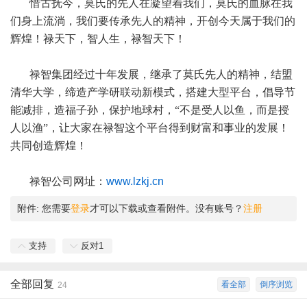
惜古抚今，莫氏的先人在凝望着我们，莫氏的血脉在我
们身上流淌，我们要传承先人的精神，开创今天属于我们的
辉煌！禄天下，智人生，禄智天下！
禄智集团经过十年发展，继承了莫氏先人的精神，结盟
清华大学，缔造产学研联动新模式，搭建大型平台，倡导节
能减排，造福子孙，保护地球村，“不是受人以鱼，而是授
人以渔”，让大家在禄智这个平台得到财富和事业的发展！
共同创造辉煌！
禄智公司网址
：
www.lzkj.cn
附件:
您需要
登录
才可以下载或查看附件。没有账号？
注册
支持
反对
1
全部回复
看全部
倒序浏览
24