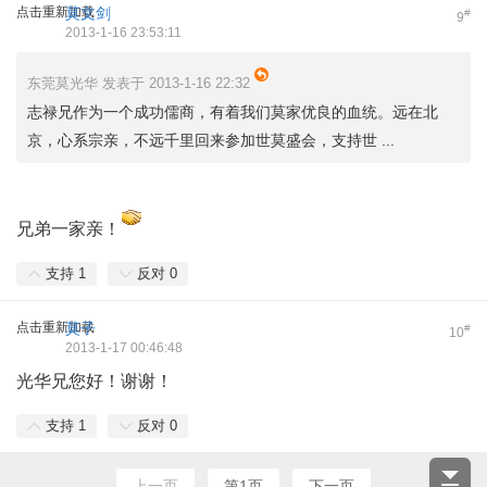
点击重新加载
莫文剑
#
9
2013-1-16 23:53:11
东莞莫光华 发表于 2013-1-16 22:32
志禄兄作为一个成功儒商，有着我们莫家优良的血统。远在北
京，心系宗亲，不远千里回来参加世莫盛会，支持世 ...
兄弟一家亲！
支持
1
反对
0
点击重新加载
莫子
#
10
2013-1-17 00:46:48
光华兄您好！谢谢！
支持
1
反对
0
上一页
第1页
下一页