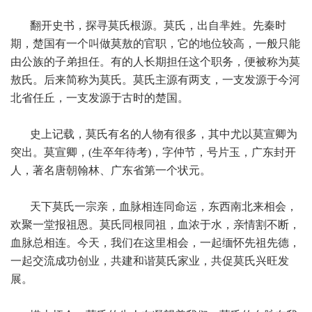
翻开史书，探寻莫氏根源。莫氏，出自芈姓。先秦时
期，楚国有一个叫做莫敖的官职，它的地位较高，一般只能
由公族的子弟担任。有的人长期担任这个职务，便被称为莫
敖氏。后来简称为莫氏。莫氏主源有两支，一支发源于今河
北省任丘，一支发源于古时的楚国。
史上记载，莫氏有名的人物有很多，其中尤以莫宣卿为
突出。莫宣卿，(生卒年待考)，字仲节，号片玉，广东封开
人，著名唐朝翰林、广东省第一个状元。
天下莫氏一宗亲，血脉相连同命运，东西南北来相会，
欢聚一堂报祖恩。莫氏同根同祖，血浓于水，亲情割不断，
血脉总相连。今天，我们在这里相会，一起缅怀先祖先德，
一起交流成功创业，共建和谐莫氏家业，共促莫氏兴旺发
展。