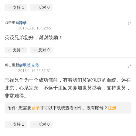
支持
1
反对
0
点击重新加载
莫子
#
7
2013-1-16 16:32:45
英茂兄弟您好，谢谢鼓励！
支持
1
反对
0
点击重新加载
东莞莫光华
#
8
2013-1-16 22:32:31
志禄兄作为一个成功儒商，有着我们莫家优良的血统。远在
北京，心系宗亲，不远千里回来参加世莫盛会，支持世莫，
非常难得。
附件:
您需要
登录
才可以下载或查看附件。没有账号？
注册
支持
1
反对
0