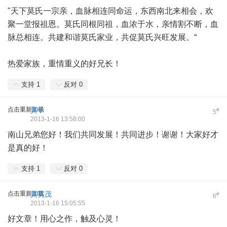
"天下莫氏一宗亲，血脉相连同命运，东西南北来相会，欢
聚一堂报祖恩。莫氏同根同祖，血浓于水，亲情割不断，血
脉总相连。共建和谐莫氏家业，共促莫氏兴旺发展。“
热爱家族，重情重义的好兄长！
支持
1
反对
0
点击重新加载
莫子
#
5
2013-1-16 13:58:00
南山兄弟您好！我们共同发展！共同进步！谢谢！大家好才
是真的好！
支持
1
反对
0
点击重新加载
莫英茂
#
6
2013-1-16 15:05:55
好文章！用心之作，触及心灵！