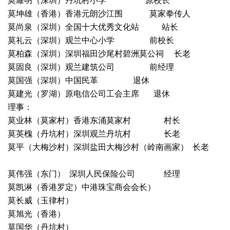
莫耀明（深圳）丹坑村小学 原校长
莫坤雄（香港）香港元朗沙江围 莫家拳传人
莫尚泉（深圳）全国十大优秀文化站 站长
莫礼云（深圳）观兰中心小学 前校长
莫柏森（深圳）深圳福田沙尾村碧洲莫公祠 长老
莫固良（深圳）观兰建筑公司 前经理
莫国强（深圳）中国民革 退休
莫建光（罗湖）原电信公司工会主席 退休
理事：
莫业林（莫家村）香港东涌莫家村 村长
莫英槐（丹坑村）深圳观兰丹坑村 长老
莫平（大梅沙村）深圳盐田大梅沙村（岭南画家） 长老
莫伟强（东门） 深圳人民保险公司 经理
莫凯淋（香港罗定）中港珠宝商会会长）
莫长威（玉律村）
莫旭光（香港）
莫国华（丹坑村）