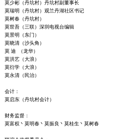
莫少彬（丹坑村）丹坑村副董事长
莫瑞明（丹坑村）观兰丹湖社区书记
莫树春（丹坑村）
莫世吾（三联）深圳电视台编辑
莫景明（东门）
莫晓清（沙头角）
莫 迪 （龙华）
莫洪艺（大浪）
莫衍学（大浪）
莫永清（民治）
会计：
莫启东（丹坑村会计）
财务监督：
莫富权丶莫明春丶莫振良丶莫桂生丶莫树春