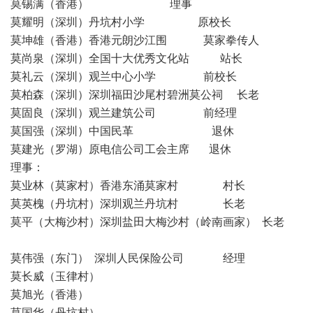
莫锡满（香港） 理事
莫耀明（深圳）丹坑村小学 原校长
莫坤雄（香港）香港元朗沙江围 莫家拳传人
莫尚泉（深圳）全国十大优秀文化站 站长
莫礼云（深圳）观兰中心小学 前校长
莫柏森（深圳）深圳福田沙尾村碧洲莫公祠 长老
莫固良（深圳）观兰建筑公司 前经理
莫国强（深圳）中国民革 退休
莫建光（罗湖）原电信公司工会主席 退休
理事：
莫业林（莫家村）香港东涌莫家村 村长
莫英槐（丹坑村）深圳观兰丹坑村 长老
莫平（大梅沙村）深圳盐田大梅沙村（岭南画家） 长老
莫伟强（东门） 深圳人民保险公司 经理
莫长威（玉律村）
莫旭光（香港）
莫国华（丹坑村）