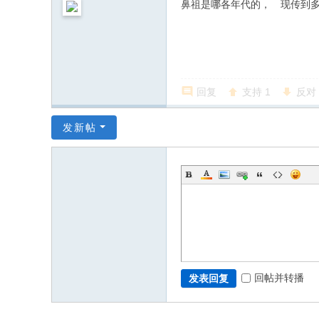
鼻祖是哪各年代的， 现传到
回复
支持
1
反对
发新帖
回帖并转播
发表回复