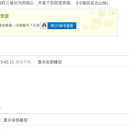
再旺公被封为郑国公，开基于邵西莲荷塘。【今隆回县北山镇] 。
×
资源
载或查看，没有账号？
注册
3:42:11
来自手机
|
显示全部楼层
0
|
显示全部楼层