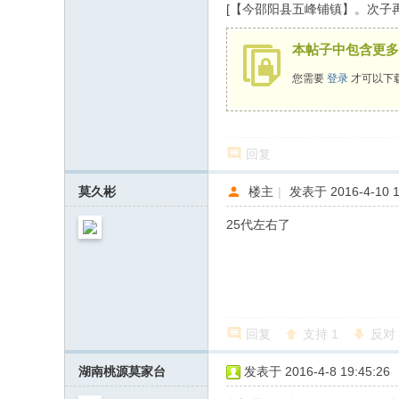
[【今邵阳县五峰铺镇】。次子
本帖子中包含更多
您需要
登录
才可以下
回复
莫久彬
楼主
|
发表于 2016-4-10 1
25代左右了
回复
支持
1
反对
湖南桃源莫家台
发表于 2016-4-8 19:45:26