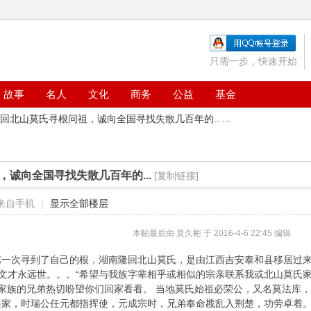
只需一步，快速开始
故事
名人
文化
商务
公益
基金
回北山莫氏寻根问祖，诚向全国寻找失散几百年的.. ...
诚向全国寻找失散几百年的...
[复制链接]
来自手机
|
显示全部楼层
本帖最后由 莫久彬 于 2016-4-6 22:45 编辑
一次寻到了自己的根，湖南隆回北山莫氏，是由江西吉安泰和县移居过来
文才永远世。。。“希望与我族字辈相乎或相似的宗亲联系我或北山莫氏家族族
北山莫氏家族的兄弟热切盼望你们回家看看。 当地莫氏始祖必荣公，又名莫
起家，时瑞公任元都指挥使，元成宗时，兄弟奉命戡乱入荆楚，功劳卓着