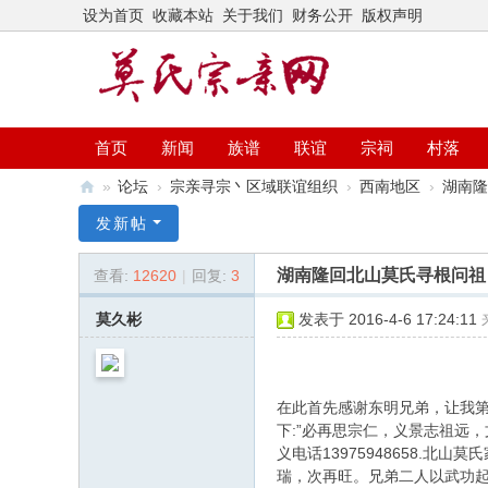
设为首页
收藏本站
关于我们
财务公开
版权声明
首页
新闻
族谱
联谊
宗祠
村落
»
论坛
›
宗亲寻宗丶区域联谊组织
›
西南地区
›
湖南隆
莫
发新帖
氏
湖南隆回北山莫氏寻根问祖，
查看:
12620
|
回复:
3
宗
亲
莫久彬
发表于 2016-4-6 17:24:11
网
在此首先感谢东明兄弟，让我第
下:”必再思宗仁，义景志祖远，
义电话13975948658.
瑞，次再旺。兄弟二人以武功