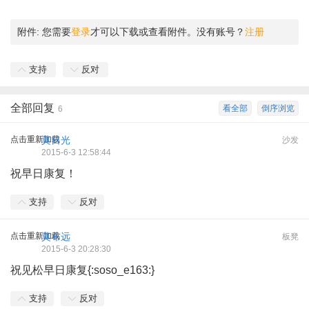
附件:
您需要
登录
才可以下载或查看附件。没有账号？
注册
支持
反对
全部回复
看全部
倒序浏览
6
点击重新加载
莫日光
沙发
2015-6-3 12:58:44
祝早日康复！
支持
反对
点击重新加载
莫布远
板凳
2015-6-3 20:28:30
祝见松早日康复{:soso_e163:}
支持
反对