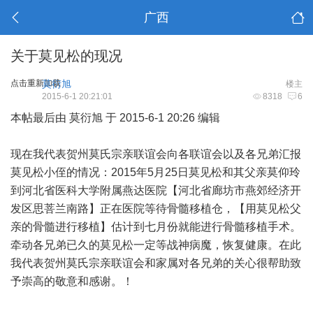
广西
关于莫见松的现况
点击重新加载
莫衍旭
楼主
2015-6-1 20:21:01
8318
6
本帖最后由 莫衍旭 于 2015-6-1 20:26 编辑
现在我代表贺州莫氏宗亲联谊会向各联谊会以及各兄弟汇报
莫见松小侄的情况：2015年5月25日莫见松和其父亲莫仰玲
到河北省医科大学附属燕达医院【河北省廊坊市燕郊经济开
发区思菩兰南路】正在医院等待骨髓移植仓，【用莫见松父
亲的骨髓进行移植】估计到七月份就能进行骨髓移植手术。
牵动各兄弟已久的莫见松一定等战神病魔，恢复健康。在此
我代表贺州莫氏宗亲联谊会和家属对各兄弟的关心很帮助致
予崇高的敬意和感谢。！