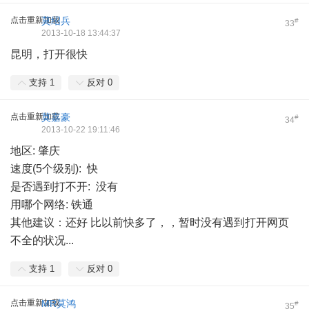
点击重新加载
莫绍兵
#
33
2013-10-18 13:44:37
昆明，打开很快
支持
1
反对
0
点击重新加载
莫嘉豪
#
34
2013-10-22 19:11:46
地区: 肇庆
速度(5个级别): 快
是否遇到打不开: 没有
用哪个网络: 铁通
其他建议：还好 比以前快多了，，暂时没有遇到打开网页
不全的状况...
支持
1
反对
0
点击重新加载
MR莫鸿
#
35