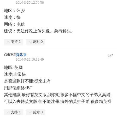
2014-3-25 12:50:56
地区：萍乡
速度：快
网络：电信
建议：无法修改上传头像。急待解决。
支持
1
反对
0
点击重新加载
莫添來
#
36
2014-3-25 19:29:49
地區: 英國
速度:非常快
是否遇到打不開:從來未有
用那個網絡: BT
其他建議:最好有英文版,我發動很多不懂中文的子弟入莫網,
可以入去轉英文版,但不能注冊,海外的莫姓子弟,很多精英呀
支持
1
反对
0