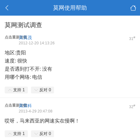
莫网使用帮助
莫网测试调查
点击重新加载
莫英茂
#
31
2012-12-20 14:13:26
地区:贵阳
速度: 很快
是否遇到打不开: 没有
用哪个网络: 电信
支持
1
反对
0
点击重新加载
莫荣科
#
32
2013-4-29 20:47:08
哎呀，马来西亚的网速实在慢啊！
支持
1
反对
0