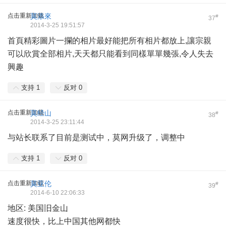
点击重新加载
莫添來
#
37
2014-3-25 19:51:57
首頁精彩圖片一攔的相片最好能把所有相片都放上,讓宗親
可以欣賞全部相片,天天都只能看到同樣單單幾張,令人失去
興趣
支持
1
反对
0
点击重新加载
莫经山
#
38
2014-3-25 23:11:44
与站长联系了目前是测试中，莫网升级了，调整中
支持
1
反对
0
点击重新加载
莫亚伦
#
39
2014-6-10 22:06:33
地区: 美国旧金山
速度很快，比上中国其他网都快