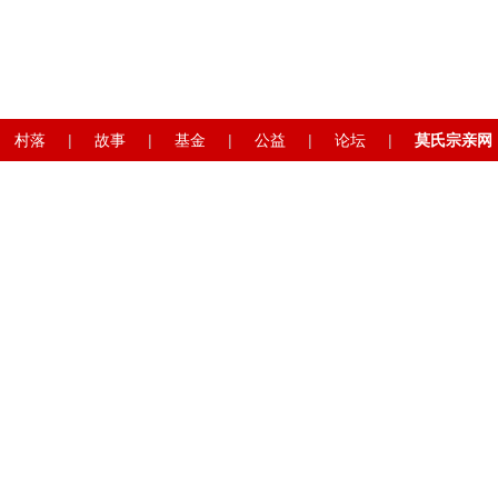
村落
|
故事
|
基金
|
公益
|
论坛
|
莫氏宗亲网