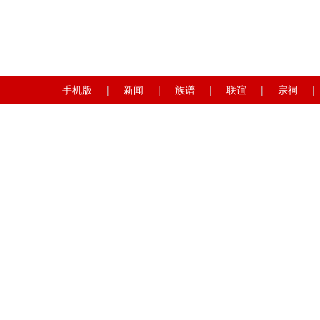
手机版
|
新闻
|
族谱
|
联谊
|
宗祠
|