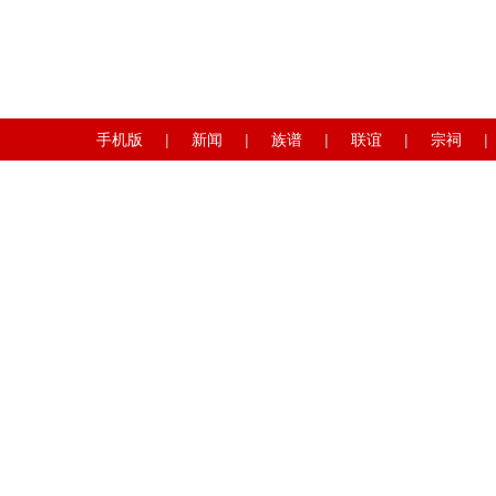
手机版
|
新闻
|
族谱
|
联谊
|
宗祠
|