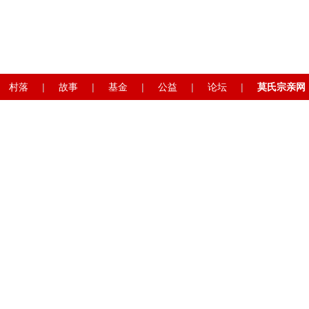
村落
|
故事
|
基金
|
公益
|
论坛
|
莫氏宗亲网