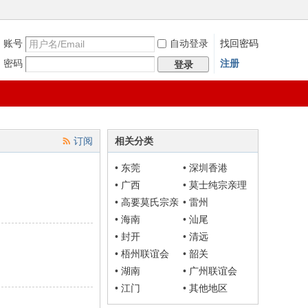
账号
自动登录
找回密码
密码
注册
登录
订阅
相关分类
•
东莞
•
深圳香港
•
广西
•
莫士纯宗亲理
事会
•
高要莫氏宗亲
•
雷州
联谊会
•
海南
•
汕尾
•
封开
•
清远
•
梧州联谊会
•
韶关
•
湖南
•
广州联谊会
•
江门
•
其他地区