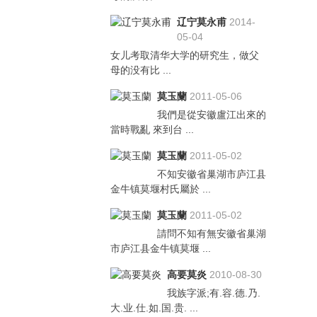
辽宁莫永甫
2014-
05-04
女儿考取清华大学的研究生，做父
母的没有比 ...
莫玉蘭
2011-05-06
我們是從安徽盧江出來的
當時戰亂 來到台 ...
莫玉蘭
2011-05-02
不知安徽省巢湖市庐江县
金牛镇莫堰村氏屬於 ...
莫玉蘭
2011-05-02
請問不知有無安徽省巢湖
市庐江县金牛镇莫堰 ...
高要莫炎
2010-08-30
我族字派;有.容.德.乃.
大.业.仕.如.国.贵. ...