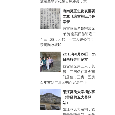
莫家拳第五代传人坤雄叔，惠
海南莫正忠发表重要
文章《琼雷莫氏乃是
宗亲
琼雷莫氏乃是宗亲兄
弟 海南莫氏族谱卷二
丶三记载，元代十一世天锡公与母
亲黄氏收取印
2O15年6月24日一25
日西行寻祖纪实
我父辈兄弟五人，长
房，二房仍在新会南
门居住，三房，五房
百年前到广卅读书而定居广卅
阳江莫氏大宗祠佚事
（曾经的五大县驿
站）
阳江莫氏大宗祠，始
建于乾隆年间，曾作