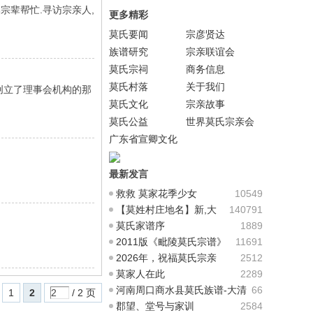
宗辈帮忙.寻访宗亲人,
更多精彩
莫氏要闻
宗彦贤达
族谱研究
宗亲联谊会
莫氏宗祠
商务信息
莫氏村落
关于我们
创立了理事会机构的那
莫氏文化
宗亲故事
莫氏公益
世界莫氏宗亲会
总会
广东省宣卿文化
基金会
最新发言
救救 莫家花季少女
10549
【莫姓村庄地名】新,大
140791
汇编(部分,待补充...
莫氏家谱序
1889
2011版《毗陵莫氏宗谱》
11691
电子版提供下载-下
2026年，祝福莫氏宗亲
2512
莫家人在此
2289
河南周口商水县莫氏族谱-大清
66
1
2
/ 2 页
道光
郡望、堂号与家训
2584