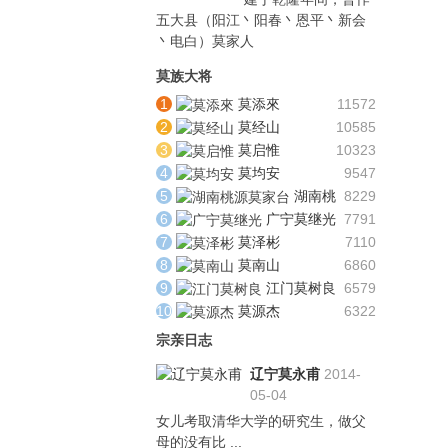
五大县（阳江丶阳春丶恩平丶新会
丶电白）莫家人
莫族大将
莫添來
11572
莫经山
10585
莫启惟
10323
莫均安
9547
湖南桃
8229
源莫家台
广宁莫继光
7791
莫泽彬
7110
莫南山
6860
江门莫树良
6579
莫源杰
6322
宗亲日志
辽宁莫永甫
2014-
05-04
女儿考取清华大学的研究生，做父
母的没有比 ...