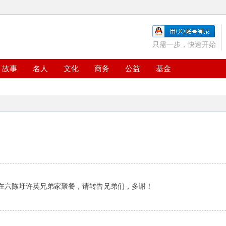
只需一步，快速开始
故事
名人
文化
商务
公益
基金
，在六陈圩许英兄弟家聚餐，请转告兄弟们，多谢！