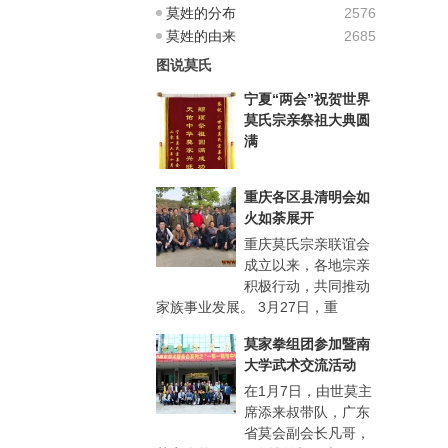
莫姓的分布
2576
莫姓的由来
2685
图说莫氏
宁夏“两会”祝贺世界
莫氏宗亲祭祖大典圆
满
重庆各区县清明会如
火如荼展开
重庆莫氏宗亲联谊会
成立以来，各地宗亲
积极行动，共同推动
家族事业发展。 3月27日，重
莫家拳组团参加暨南
大学武术交流活动
在1月7日，由世莫主
席添来叔带队，广东
省莫会副会长凡哥，