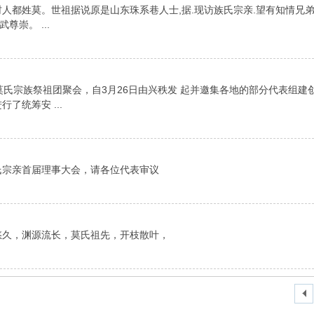
人都姓莫。世祖据说原是山东珠系巷人士,据.现访族氏宗亲.望有知情兄弟
崇。 ...
日莫氏宗族祭祖团聚会，自3月26日由兴秩发 起并邀集各地的部分代表组建
了统筹安 ...
氏宗亲首届理事大会，请各位代表审议
悠久，渊源流长，莫氏祖先，开枝散叶，