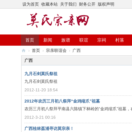
设为首页
收藏本站
关于我们
财务公开
版权声明
首页
新闻
族谱
联谊
宗祠
村落
›
首页
›
宗亲联谊会
›
广西
莫
广西
氏
九月石剑莫氏祭祖
宗
九月石剑莫氏祭祖
亲
2012-11-20 18:54
网
2012年农历三月初八祭拜“金鸡缩爪”祖墓
农历三月初八祭拜平南县六陈镇下林岭的“金鸡缩爪”祖墓
2012-3-21 00:16
广西桂林荔浦寻访莫宗亲！