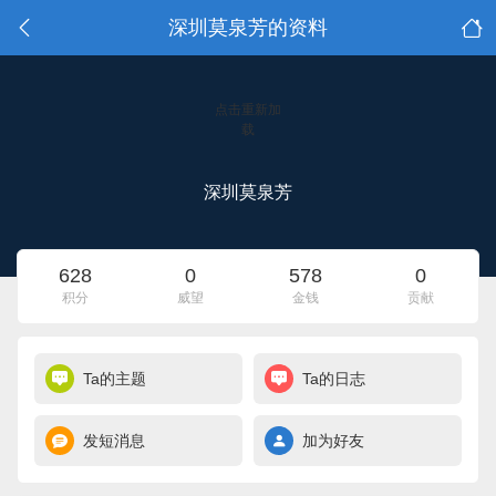
深圳莫泉芳的资料
点击重新加
载
深圳莫泉芳
628
0
578
0
积分
威望
金钱
贡献
Ta的主题
Ta的日志
发短消息
加为好友